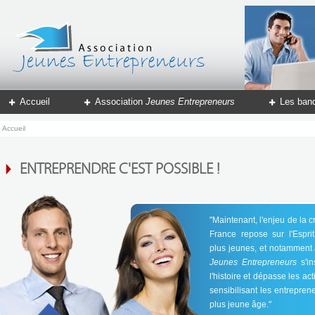
Accueil
Association
Jeunes Entrepreneurs
Les ban
Accueil
ENTREPRENDRE C'EST POSSIBLE !
"Maintenant, l'enjeu de la c
France repose sur l'Esprit 
plus jeunes, et notamment à
Jeunes Entrepreneurs
s'in
l'histoire et dépasse les ac
sensibilisant les entrepre
plus jeune âge."