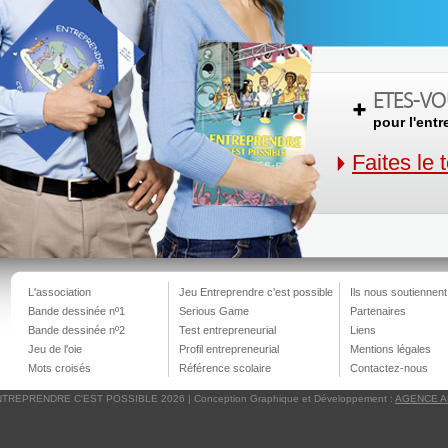
ETES-VO
pour l'entr
Faites le 
L'association
Jeu Entreprendre c'est possible
Ils nous soutiennent
Bande dessinée nº1
Serious Game
Partenaires
Bande dessinée nº2
Test entrepreneurial
Liens
Jeu de l'oie
Profil entrepreneurial
Mentions légales
Mots croisés
Référence scolaire
Contactez-nous
TREPRENDRE C'EST POSSIBLE 2026 | Conception Graphique et Développement :
AGENCE ADI